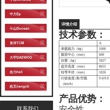
中力Ep
详情介绍
斗山Doosan
技术参数：
东洋TCM
A
承载能力（
）
1000
kg
载荷中心（
）
600
mm
大宇DAEWOO
自重（
）
5827
kg
提升高度（
）
8655
mm
合力heli
转弯半径（
）
1826
mm
行驶速度
满
空载
9.0/9.0
.
/
（
）
km/h
杭叉hangch
产品优势：
联系我们
安全性