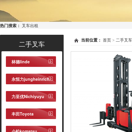
热门搜索：
叉车出租
当前位置：
首页
>
二手叉
二手叉车
林德linde
永恒力jungheinrich
力至优Nichiyuyu
丰田Toyota
小松komatsu